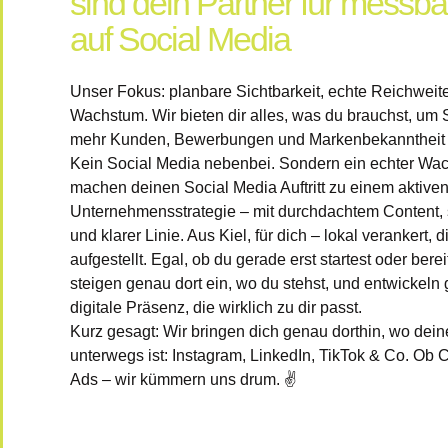
sind dein Partner für messba
auf Social Media
Unser Fokus: planbare Sichtbarkeit, echte Reichweit
Wachstum. Wir bieten dir alles, was du brauchst, um S
mehr Kunden, Bewerbungen und Markenbekanntheit 
Kein Social Media nebenbei. Sondern ein echter Wa
machen deinen Social Media Auftritt zu einem aktiven
Unternehmensstrategie – mit durchdachtem Content, 
und klarer Linie. Aus Kiel, für dich – lokal verankert, d
aufgestellt. Egal, ob du gerade erst startest oder bereit
steigen genau dort ein, wo du stehst, und entwickeln
digitale Präsenz, die wirklich zu dir passt.
Kurz gesagt: Wir bringen dich genau dorthin, wo dein
unterwegs ist: Instagram, LinkedIn, TikTok & Co. Ob C
Ads – wir kümmern uns drum. ✌️