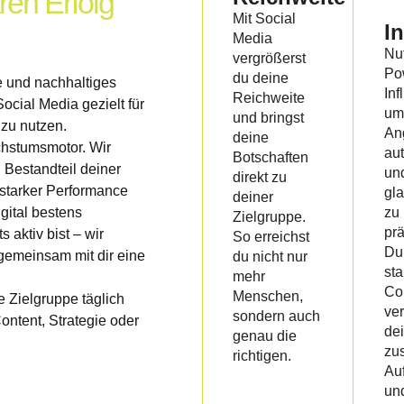
ren Erfolg
Mit Social
I
Media
Nu
vergrößerst
Po
du deine
e und nachhaltiges
Inf
Reichweite
ocial Media gezielt für
um
und bringst
zu nutzen.
An
deine
chstumsmotor. Wir
au
Botschaften
 Bestandteil deiner
un
direkt zu
starker Performance
gl
deiner
zu
igital bestens
Zielgruppe.
prä
s aktiv bist – wir
So erreichst
Dur
 gemeinsam mit dir eine
du nicht nur
sta
mehr
Co
Menschen,
e Zielgruppe täglich
ver
sondern auch
ontent, Strategie oder
de
genau die
zus
richtigen.
Au
un