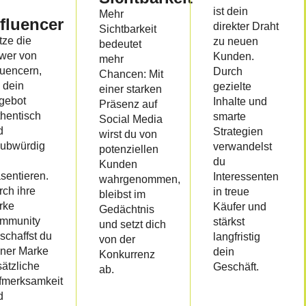
ist dein
Mehr
nfluencer
direkter Draht
Sichtbarkeit
tze die
zu neuen
bedeutet
wer von
Kunden.
mehr
luencern,
Durch
Chancen: Mit
 dein
gezielte
einer starken
gebot
Inhalte und
Präsenz auf
thentisch
smarte
Social Media
d
Strategien
wirst du von
aubwürdig
verwandelst
potenziellen
du
Kunden
sentieren.
Interessenten
wahrgenommen,
ch ihre
in treue
bleibst im
rke
Käufer und
Gedächtnis
mmunity
stärkst
und setzt dich
schaffst du
langfristig
von der
iner Marke
dein
Konkurrenz
ätzliche
Geschäft.
ab.
fmerksamkeit
d